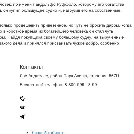
еловек, по имени Ландольфо Руффоло, которому его богатства
ты, он купил большущее судно и, нагрузив его на собственные
только продешевить привезенное, но чуть не бросить даром, когда
о в короткое время из богатейшего человека он стал чуть
ачом. Найдя покупщика своему большому судну, на вырученные
такого дела и принялся присваивать чужое добро, особенно
Контакты
Лос-Анджелес, район Парк Авеню, строение 567D
Бесплатный телефон: 8-800-999-18-99
Личный кабинет