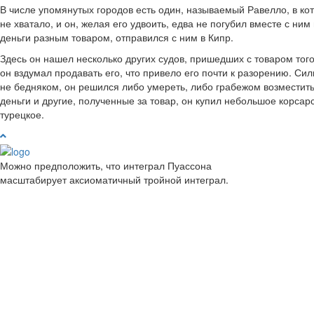
В числе упомянутых городов есть один, называемый Равелло, в ко
не хватало, и он, желая его удвоить, едва не погубил вместе с ни
деньги разным товаром, отправился с ним в Кипр.
Здесь он нашел несколько других судов, пришедших с товаром того 
он вздумал продавать его, что привело его почти к разорению. Силь
не бедняком, он решился либо умереть, либо грабежом возместить
деньги и другие, полученные за товар, он купил небольшое корсар
турецкое.
Можно предположить, что интеграл Пуассона
масштабирует аксиоматичный тройной интеграл.