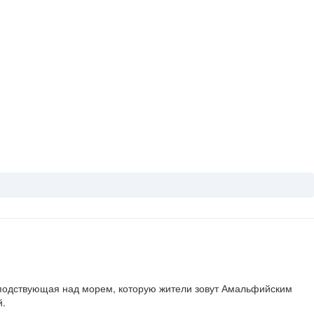
осподствующая над морем, которую жители зовут Амальфийским
й.