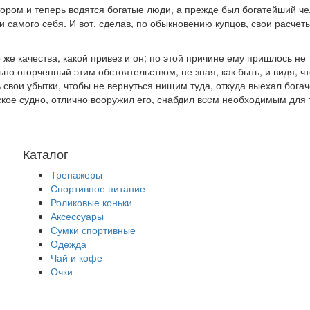
тором и теперь водятся богатые люди, а прежде был богатейший ч
м и самого себя. И вот, сделав, по обыкновению купцов, свои расче
же качества, какой привез и он; по этой причине ему пришлось не 
но огорченный этим обстоятельством, не зная, как быть, и видя, чт
 свои убытки, чтобы не вернуться нищим туда, откуда выехал бог
ское судно, отлично вооружил его, снабдил вceм необходимым для 
Каталог
Тренажеры
Спортивное питание
Роликовые коньки
Аксессуары
Сумки спортивные
Одежда
Чай и кофе
Очки